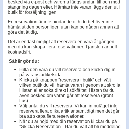
besked via e-post och varorna läggs undan till och med
stängning dagen efter. Hämtas inte varan läggs den ut i
butik för försäljning igen.
En reservation är inte bindande och du behöver inte
hämta ut den personligen utan kan be någon annan att
göra det åt dig.
Det är endast möjligt att reservera en vara åt gången,
men du kan skapa flera reservationer. Tjänsten är helt
kostnadsfri.
Såhär gör du:
Hitta den vara du vill reservera och klicka dig in
på varans artikelsida.
Klicka på knappen ”reservera i butik” och välj
vilken butik du vill hämta varan i genom att skrolla
i listan eller söka direkt i sökfältet. I listan får du
även besked om varan går att reservera (grönt
ljus).
Välj antal du vill reservera. Vi kan in nuläget inte
reservera flera olika artiklar samtidigt men det går
bra att skapa flera reservationer.
När du är nöjd med din reservation klickar du på
"Skicka Reservation". Har du valt att bli meddelad