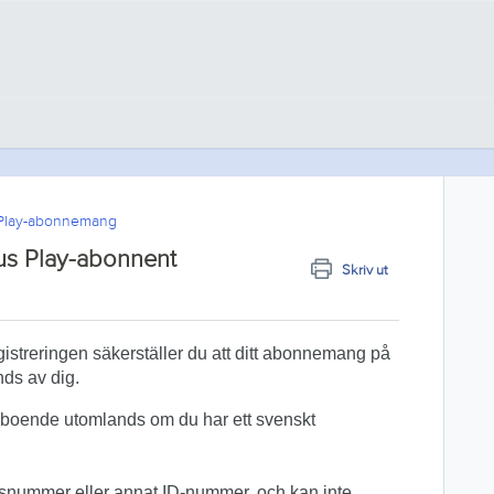
Play-abonnemang
s Play-abonnent
Skriv ut
istreringen säkerställer du att ditt abonnemang på
ds av dig.
g boende utomlands om du har ett svenskt
gsnummer eller annat ID-nummer, och kan inte