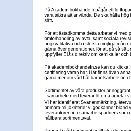
På Akademibokhandeln pågår ett fortlöpande
vara säkra att använda. De ska hålla hög kv
sätt.
För att åstadkomma detta arbetar vi med p
omförhandling av avtal samt sociala revisi
högkvalitativa och i största möjliga mån
gärna över generationer, för att på så sätt
uppfyller EU:s direktiv om kemikalier och
På akademibokhandeln.se kan du klicka in d
certifiering varan har. Här finns även anna
gärna mer om vårt hållbarhetsarbete och h
Sortimentet av våra produkter är noggrant u
I samarbete med leverantörerna arbetar vi s
Vi har identifierat Svanenmärkning, åter
primära miljökriterier vi godkänner bland vå
leverantörer och samarbetspartners som e
hållbara sortimentsval.
Pappret i vårt sortiment är till stor del re