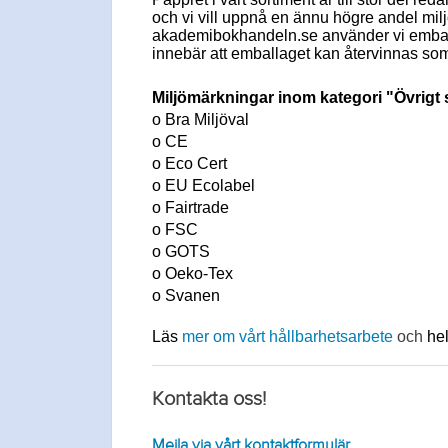
och vi vill uppnå en ännu högre andel miljö
akademibokhandeln.se använder vi emball
innebär att emballaget kan återvinnas s
Miljömärkningar inom kategori "Övrigt 
o Bra Miljöval
o CE
o Eco Cert
o EU Ecolabel
o Fairtrade
o FSC
o GOTS
o Oeko-Tex
o Svanen
Läs
mer om vårt hållbarhetsarbete
och
he
Kontakta oss!
Mejla via vårt kontaktformulär