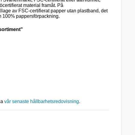
certifierat material framåt. På
age av FSC-certifierat papper utan plastband, det
om 100% pappersförpackning.
sortiment"
la
vår senaste hållbarhetsredovisning
.