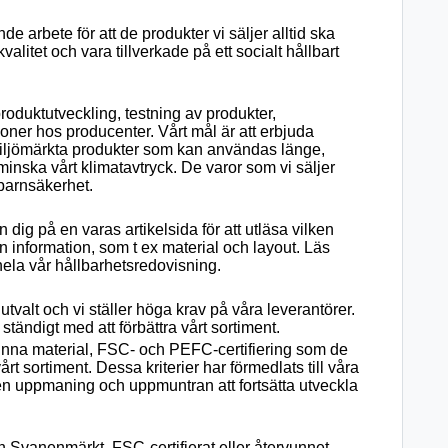
 arbete för att de produkter vi säljer alltid ska
alitet och vara tillverkade på ett socialt hållbart
roduktutveckling, testning av produkter,
oner hos producenter. Vårt mål är att erbjuda
 miljömärkta produkter som kan användas länge,
 minska vårt klimatavtryck. De varor som vi säljer
 barnsäkerhet.
ig på en varas artikelsida för att utläsa vilken
n information, som t ex material och layout. Läs
ela vår hållbarhetsredovisning.
tvalt och vi ställer höga krav på våra leverantörer.
tändigt med att förbättra vårt sortiment.
vunna material, FSC- och PEFC-certifiering som de
rt sortiment. Dessa kriterier har förmedlats till våra
n uppmaning och uppmuntran att fortsätta utveckla
dan Svanenmärkt, FSC-certifierat eller återvunnet,