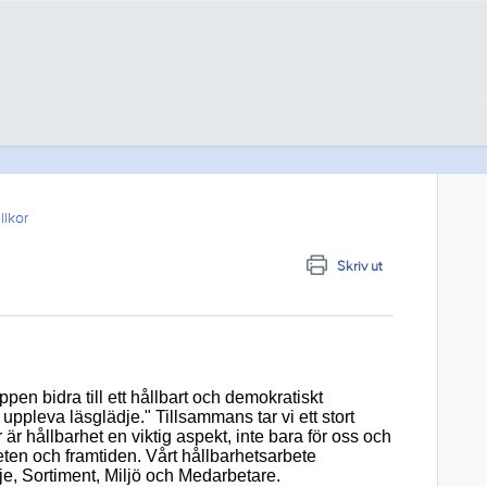
llkor
Skriv ut
n bidra till ett hållbart och demokratiskt
ppleva läsglädje." Tillsammans tar vi ett stort
r är hållbarhet en viktig aspekt, inte bara för oss och
neten och framtiden. Vårt hållbarhets­arbete
je, Sortiment, Miljö och Medarbetare.