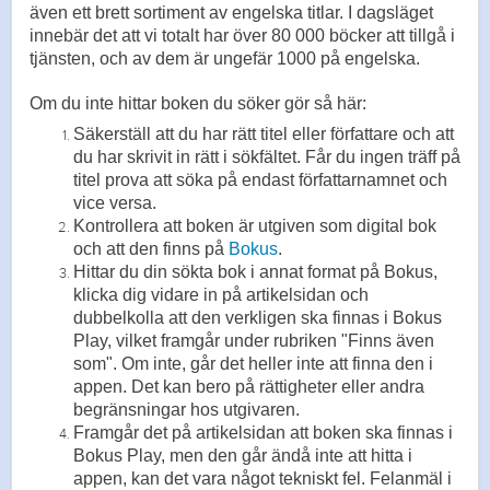
även ett brett sortiment av engelska titlar.
I dagsläget
innebär det att vi totalt har över 80 000 böcker att tillgå i
tjänsten, och av dem är ungefär 1000 på engelska.
Om du inte hittar boken du söker gör så här:
Säkerställ att du har rätt titel eller författare och att
du har skrivit in rätt i sökfältet. Får du ingen träff på
titel prova att söka på endast författarnamnet och
vice versa.
Kontrollera att boken är utgiven som digital bok
och att den finns på
Bokus
.
Hittar du din sökta bok i annat format på Bokus,
klicka dig vidare in på artikelsidan och
dubbelkolla att den verkligen ska finnas i Bokus
Play, vilket framgår under rubriken "Finns även
som". Om inte, går det heller inte att finna den i
appen. Det kan bero på rättigheter eller andra
begränsningar hos utgivaren.
Framgår det på artikelsidan att boken ska finnas i
Bokus Play, men den går ändå inte att hitta i
appen, kan det vara något tekniskt fel. Felanmäl i