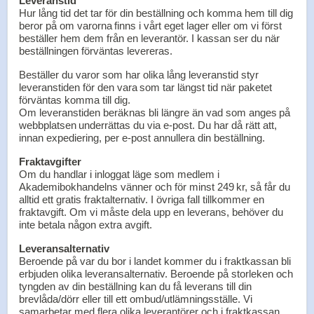
Leveranstid
Hur lång tid det tar för din beställning och komma hem till dig
beror på om varorna finns i vårt eget lager eller om vi först
beställer hem dem från en leverantör. I kassan ser du när
beställningen förväntas levereras.
Beställer du varor som har olika lång leveranstid styr
leveranstiden för den vara som tar längst tid när paketet
förväntas komma till dig.
Om leveranstiden beräknas bli längre än vad som anges på
webbplatsen underrättas du via e-post. Du har då rätt att,
innan expediering, per e-post annullera din beställning.
Fraktavgifter
Om du handlar i inloggat läge som medlem i
Akademibokhandelns vänner och för minst 249 kr, så får du
alltid ett gratis fraktalternativ. I övriga fall tillkommer en
fraktavgift. Om vi måste dela upp en leverans, behöver du
inte betala någon extra avgift.
Leveransalternativ
Beroende på var du bor i landet kommer du i fraktkassan bli
erbjuden olika leveransalternativ. Beroende på storleken och
tyngden av din beställning kan du få leverans till din
brevlåda/dörr eller till ett ombud/utlämningsställe. Vi
samarbetar med flera olika leverantörer och i fraktkassan