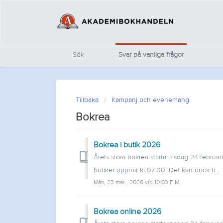
Sök
Svar på vanliga frågor
Tillbaka
Kampanj och evenemang
Bokrea
Bokrea i butik 2026
Årets stora bokrea startar tisdag 24 februari
butiker öppnar kl 07.00. Det kan dock fi...
Mån, 23 mar., 2026 vid 10:03 F.M.
Bokrea online 2026