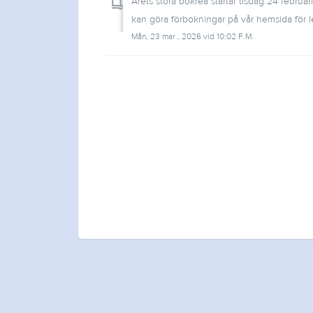
Årets stora bokrea startar tisdag 24 februar
kan göra förbokningar på vår hemsida för le
Mån, 23 mar., 2026 vid 10:02 F.M.