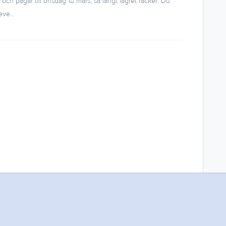
i och pågår till onsdag 18 mars, så långt lagret räcker. Du
ve...