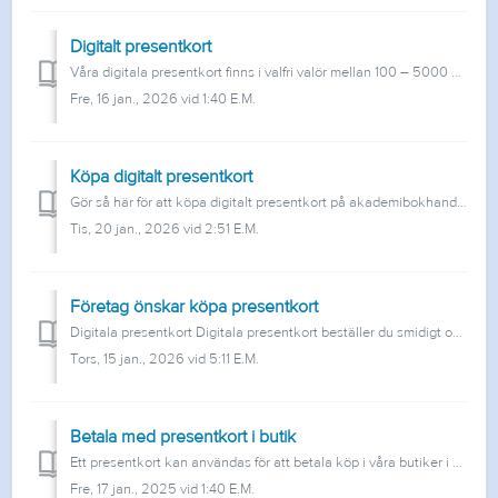
Digitalt presentkort
Våra digitala presentkort finns i valfri valör mellan 100 – 5000 kr och kan skickas som e-post eller som ett SMS. De är giltiga i 2 år från inköpsdatum. D...
Fre, 16 jan., 2026 vid 1:40 E.M.
Köpa digitalt presentkort
Gör så här för att köpa digitalt presentkort på akademibokhandeln.se: Klicka dig via ”Presentkort” längst ned på sidan eller gå direkt till sidan Vä...
Tis, 20 jan., 2026 vid 2:51 E.M.
Företag önskar köpa presentkort
Digitala presentkort Digitala presentkort beställer du smidigt och enkelt på denna sida. Du kan skicka presentkortet till valfri mottagare via e-post ...
Tors, 15 jan., 2026 vid 5:11 E.M.
Betala med presentkort i butik
Ett presentkort kan användas för att betala köp i våra butiker i 2 år från inköpsdatum. Det går lika bra att betala med ett Akademibokhandelns presentkor...
Fre, 17 jan., 2025 vid 1:40 E.M.