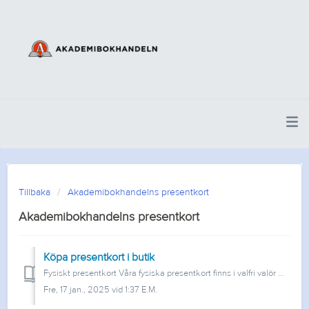
Tillbaka
Akademibokhandelns presentkort
Akademibokhandelns presentkort
Köpa presentkort i butik
Fysiskt presentkort Våra fysiska presentkort finns i valfri valör mellan 50 – 5000 kr och är giltiga i 2 år från inköpsdatum. De går att köpa i alla våra b...
Fre, 17 jan., 2025 vid 1:37 E.M.