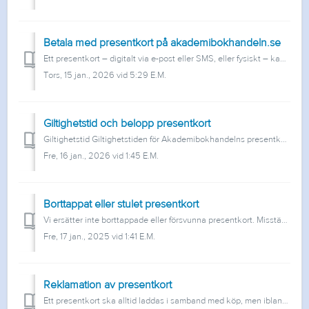
Betala med presentkort på akademibokhandeln.se
Ett presentkort – digitalt via e-post eller SMS, eller fysiskt – kan användas för att betala onlineköp i 2 år från inköpsdatum. Registrering av presentkor...
Tors, 15 jan., 2026 vid 5:29 E.M.
Giltighetstid och belopp presentkort
Giltighetstid Giltighetstiden för Akademibokhandelns presentkort i alla format är 2 år från inköpsdatum. De finns i valfritt belopp från 50 kr upp till 500...
Fre, 16 jan., 2026 vid 1:45 E.M.
Borttappat eller stulet presentkort
Vi ersätter inte borttappade eller försvunna presentkort. Misstänker du att du har blivit bestulen, vänd dig till polisen.
Fre, 17 jan., 2025 vid 1:41 E.M.
Reklamation av presentkort
Ett presentkort ska alltid laddas i samband med köp, men ibland blir det fel. Om du märker att du har fått ett oladdat kort köpt i butik gör så här: Ta ...